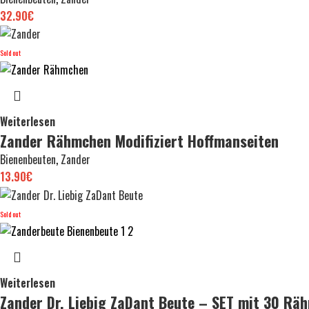
32.90
€
Sold out
Weiterlesen
Zander Rähmchen Modifiziert Hoffmanseiten
Bienenbeuten
,
Zander
13.90
€
Sold out
Weiterlesen
Zander Dr. Liebig ZaDant Beute – SET mit 30 Rä