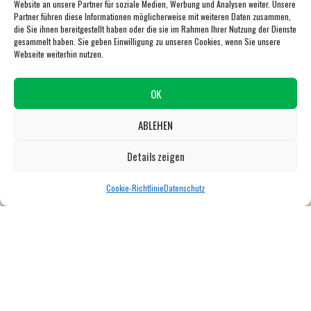
Website an unsere Partner für soziale Medien, Werbung und Analysen weiter. Unsere
Partner führen diese Informationen möglicherweise mit weiteren Daten zusammen,
die Sie ihnen bereitgestellt haben oder die sie im Rahmen Ihrer Nutzung der Dienste
BEZAHLVERFAHREN
gesammelt haben. Sie geben Einwilligung zu unseren Cookies, wenn Sie unsere
Webseite weiterhin nutzen.
OK
ABLEHEN
0
Details zeigen
Cookie-Richtlinie
Datenschutz
Zahlen per Vorkasse (Überweisung)
Zahlung per Debit/Kreditkarte oder PayPal