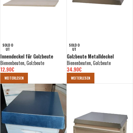
SOLD O
SOLD O
UT
UT
Innendeckel für Golzbeute
Golzbeute Metalldeckel
Bienenbeuten
,
Golzbeute
Bienenbeuten
,
Golzbeute
12.90
€
34.90
€
WEITERLESEN
WEITERLESEN