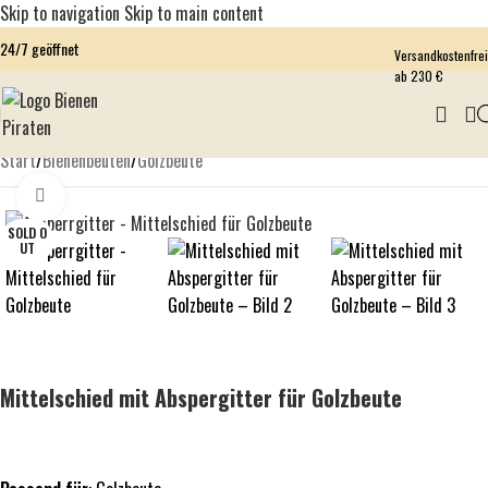
Skip to navigation
Skip to main content
24/7 geöffnet
Versandkostenfrei
ab 230 €
Start
/
Bienenbeuten
/
Golzbeute
Click to enlarge
SOLD O
UT
Mittelschied mit Abspergitter für Golzbeute