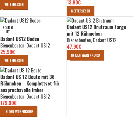
13.90
€
WEITERLESEN
WEITERLESEN
Dadant US12 Brutraum Zarge
SOLD O
UT
mit 12 Rähmchen
Dadant US12 Boden
Bienenbeuten
,
Dadant US12
Bienenbeuten
,
Dadant US12
47.90
€
25.90
€
IN DEN WARENKORB
WEITERLESEN
Dadant US 12 Beute mit 36
Rähmchen – Komplettset für
anspruchsvolle Imker
Bienenbeuten
,
Dadant US12
179.90
€
IN DEN WARENKORB