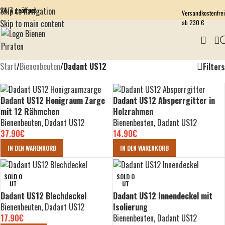
24/7 geöffnet
Skip to navigation
Versandkostenfrei
Skip to main content
ab 230 €
Start
/
Bienenbeuten
/
Dadant US12
Filters
Dadant US12 Honigraum Zarge
Dadant US12 Absperrgitter in
mit 12 Rähmchen
Holzrahmen
Bienenbeuten
,
Dadant US12
Bienenbeuten
,
Dadant US12
37.90
€
14.90
€
IN DEN WARENKORB
IN DEN WARENKORB
SOLD O
SOLD O
UT
UT
Dadant US12 Blechdeckel
Dadant US12 Innendeckel mit
Bienenbeuten
,
Dadant US12
Isolierung
17.90
€
Bienenbeuten
,
Dadant US12