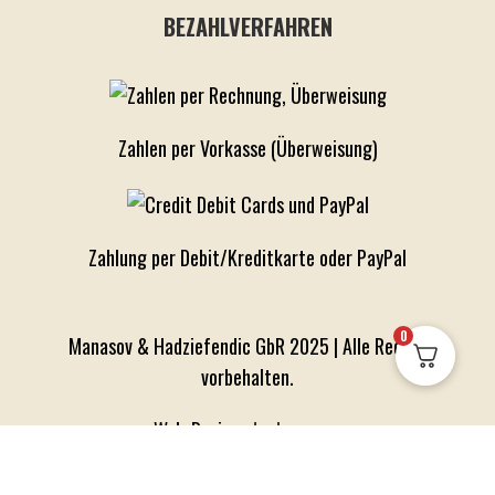
BEZAHLVERFAHREN
Zahlen per Vorkasse (Überweisung)
Zahlung per Debit/Kreditkarte oder PayPal
0
Manasov & Hadziefendic GbR 2025 | Alle Rechte
vorbehalten.
Web-Design:
dugl-sp-com