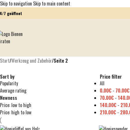
Skip to navigation
Skip to main content
4/7 geöffnet
Start
/
Werkzeug und Zubehör
/
Seite 2
Sort by
Price filter
Popularity
All
Average rating
0.00
€
-
70.00
€
Newness
70.00
€
-
140.0
Price: low to high
140.00
€
-
210.
Price: high to low
210.00
€
-
280.