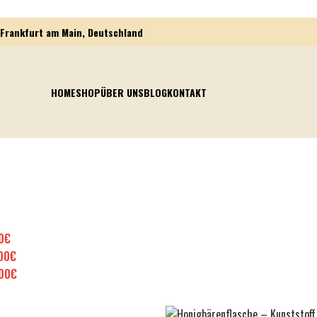
Frankfurt am Main, Deutschland
HOME
SHOP
ÜBER UNS
BLOG
KONTAKT
0
€
00
€
00
€