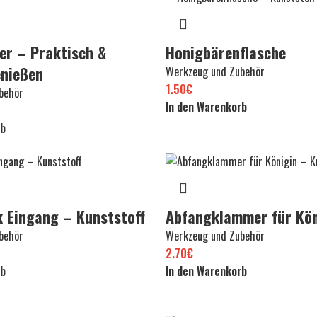
er – Praktisch &
Honigbärenflasche
enießen
Werkzeug und Zubehör
1.50
€
behör
In den Warenkorb
rb
k Eingang – Kunststoff
Abfangklammer für Kön
behör
Werkzeug und Zubehör
2.70
€
rb
In den Warenkorb