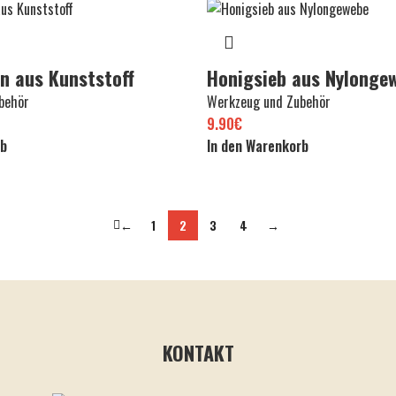
n aus Kunststoff
Honigsieb aus Nylonge
behör
Werkzeug und Zubehör
9.90
€
rb
In den Warenkorb
←
1
2
3
4
→
KONTAKT