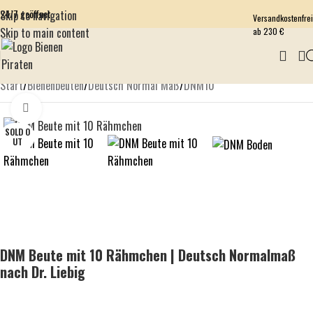
24/7 geöffnet
Skip to navigation
Versandkostenfrei
Skip to main content
ab 230 €
Start
/
Bienenbeuten
/
Deutsch Normal Maß
/
DNM10
Click to enlarge
SOLD O
UT
DNM Beute mit 10 Rähmchen | Deutsch Normalmaß
nach Dr. Liebig