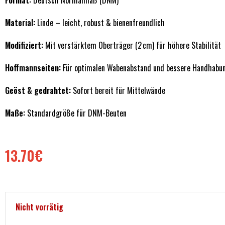
Format:
Deutsch Normalmaß (DNM)
Material:
Linde – leicht, robust & bienenfreundlich
Modifiziert:
Mit verstärktem Oberträger (2 cm) für höhere Stabilität
Hoffmannseiten:
Für optimalen Wabenabstand und bessere Handhabu
Geöst & gedrahtet:
Sofort bereit für Mittelwände
Maße:
Standardgröße für DNM-Beuten
13.70
€
Nicht vorrätig