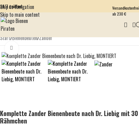
24/7 geöffnet
Skip to navigation
Versandkostenfrei
Skip to main content
ab 230 €
Start
/
Bienenbeuten
/
Zander
Click to enlarge
Komplette Zander Bienenbeute nach Dr. Liebig mit 30
Rähmchen