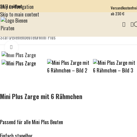
24/7 geöffnet
Skip to navigation
Versandkostenfrei
Skip to main content
ab 230 €
Start
/
Bienenbeuten
/
Mini Plus
Click to enlarge
Mini Plus Zarge mit 6 Rähmchen
Passend für alle Mini Plus Beuten
Einfach stapelbar