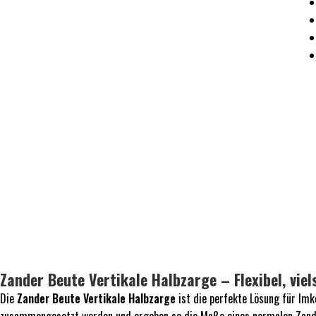
Zander Beute Vertikale Halbzarge – Flexibel, vie
Die
Zander Beute Vertikale Halbzarge
ist die perfekte Lösung für Imke
zusammengesetzt werden und ergeben so die Maße eines normalen Zander