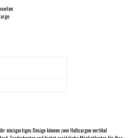
nseiten
Zarge
 ihr einzigartiges Design können zwei Halbzargen vertikal
ard-Zanderbeuten und bietet zusätzliche Möglichkeiten für Ihre