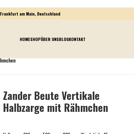
Frankfurt am Main, Deutschland
HOME
SHOP
ÜBER UNS
BLOG
KONTAKT
Rähmchen
Zander Beute Vertikale
Halbzarge mit Rähmchen