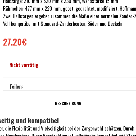
Halbzarge: 210 mm x 520 mm x 230 mm, Wandstärke 15 mm
Rähmchen: 477 mm x 220 mm, geöst, gedrahtet, modifiziert, Hoffman
Zwei Halbzargen ergeben zusammen die Maße einer normalen Zander-
Voll kompatibel mit Standard-Zanderbeuten, Böden und Deckeln
27.20
€
Nicht vorrätig
Teilen:
BESCHREIBUNG
lseitig und kompatibel
r, die Flexibilität und Vielseitigkeit bei der Zargenwahl schätzen. Durch
-Nestkastens. Diese Konstruktion ist vollständig kompatibel mit Stand