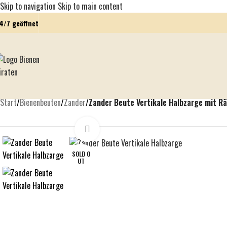
Skip to navigation
Skip to main content
4/7 geöffnet
Start
/
Bienenbeuten
/
Zander
/
Zander Beute Vertikale Halbzarge mit 
Click to enlarge
SOLD O
UT