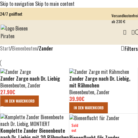
Skip to navigation
Skip to main content
24/7 geöffnet
Versandkostenfrei
ab 230 €
Start
/
Bienenbeuten
/
Zander
Filters
Zander Zarge nach Dr. Liebig
Zander Zarge nach Dr. Liebig,
Bienenbeuten
,
Zander
mit Rähmchen
27.90
€
Bienenbeuten
,
Zander
39.90
€
IN DEN WARENKORB
IN DEN WARENKORB
Sold
Komplette Zander Bienenbeute
out
nach Dr. Liebig mit 30 Rähmchen
Bienenflucht für Zander