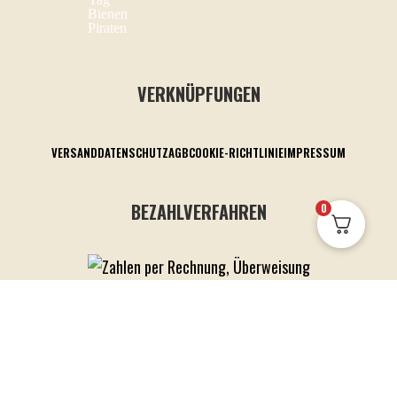
VERKNÜPFUNGEN
VERSAND
DATENSCHUTZ
AGB
COOKIE-RICHTLINIE
IMPRESSUM
BEZAHLVERFAHREN
0
Zahlen per Vorkasse (Überweisung)
Zahlung per Debit/Kreditkarte oder PayPal