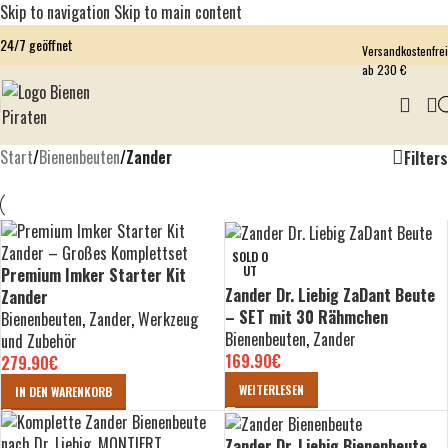
Skip to navigation
Skip to main content
24/7 geöffnet
Versandkostenfrei
ab 230 €
Start
/
Bienenbeuten
/
Zander
Filters
SOLD O
UT
Premium Imker Starter Kit
Zander Dr. Liebig ZaDant Beute
Zander
– SET mit 30 Rähmchen
Bienenbeuten
,
Zander
,
Werkzeug
Bienenbeuten
,
Zander
und Zubehör
169.90
€
279.90
€
WEITERLESEN
IN DEN WARENKORB
Zander Dr. Liebig Bienenbeute