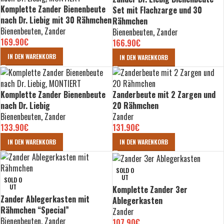
Komplette Zander Bienenbeute
Set mit Flachzarge und 30
nach Dr. Liebig mit 30 Rähmchen
Rähmchen
Bienenbeuten
,
Zander
Bienenbeuten
,
Zander
169.90
€
166.90
€
IN DEN WARENKORB
IN DEN WARENKORB
Komplette Zander Bienenbeute
Zanderbeute mit 2 Zargen und
nach Dr. Liebig
20 Rähmchen
Bienenbeuten
,
Zander
Zander
133.90
€
131.90
€
IN DEN WARENKORB
IN DEN WARENKORB
SOLD O
UT
SOLD O
UT
Komplette Zander 3er
Zander Ablegerkasten mit
Ablegerkasten
Rähmchen “Special”
Zander
Bienenbeuten
,
Zander
107.90
€